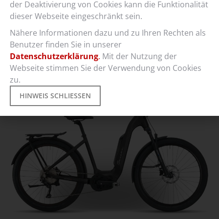
der Deaktivierung von Cookies kann die Funktionalität
dieser Webseite eingeschränkt sein.
ePlaza SID
Nähere Informationen dazu und zu Ihren Rechten als
Benutzer finden Sie in unserer
metall-matt
Datenschutzerklärung
.
Mit der Nutzung der
Webseite stimmen Sie der Verwendung von Cookies
Jetzt konfigurieren
zu.
HINWEIS SCHLIESSEN