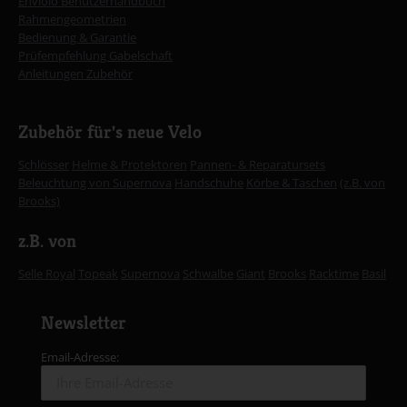
Enviolo Benutzerhandbuch
Rahmengeometrien
Bedienung & Garantie
Prüfempfehlung Gabelschaft
Anleitungen Zubehör
Zubehör für's neue Velo
Schlösser
Helme & Protektoren
Pannen- & Reparatursets
Beleuchtung von Supernova
Handschuhe
Körbe & Taschen
(z.B. von
Brooks)
z.B. von
Selle Royal
Topeak
Supernova
Schwalbe
Giant
Brooks
Racktime
Basil
Newsletter
Email-Adresse: