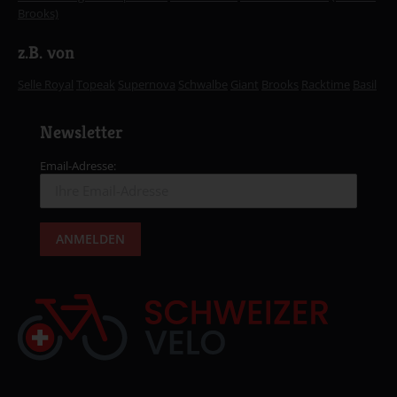
Brooks)
z.B. von
Selle Royal
Topeak
Supernova
Schwalbe
Giant
Brooks
Racktime
Basil
Newsletter
Email-Adresse: