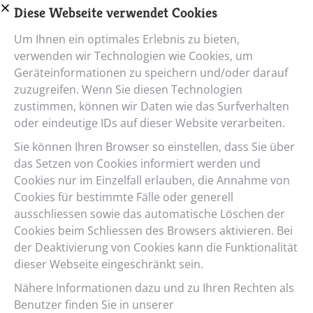
Diese Webseite verwendet Cookies
PINION GETRIEBE
Um Ihnen ein optimales Erlebnis zu bieten,
verwenden wir Technologien wie Cookies, um
Geräteinformationen zu speichern und/oder darauf
zuzugreifen. Wenn Sie diesen Technologien
zustimmen, können wir Daten wie das Surfverhalten
oder eindeutige IDs auf dieser Website verarbeiten.
Gates Carbon Drive
Sie können Ihren Browser so einstellen, dass Sie über
das Setzen von Cookies informiert werden und
Der kettenlose Antrieb. Mehr zu dem Gates Drive
Cookies nur im Einzelfall erlauben, die Annahme von
gibt es hier.
Cookies für bestimmte Fälle oder generell
ausschliessen sowie das automatische Löschen der
GATES CARBON DRIVE
Cookies beim Schliessen des Browsers aktivieren. Bei
der Deaktivierung von Cookies kann die Funktionalität
dieser Webseite eingeschränkt sein.
Ketten- oder Nabenschaltung?
Nähere Informationen dazu und zu Ihren Rechten als
Benutzer finden Sie in unserer