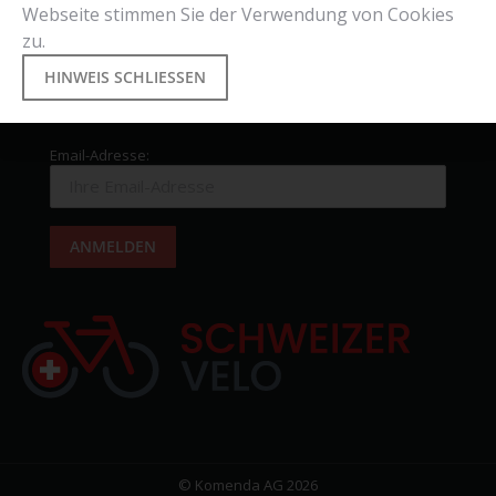
Webseite stimmen Sie der Verwendung von Cookies
Selle Royal
Topeak
Supernova
Schwalbe
Giant
Brooks
Racktime
zu.
Basil
HINWEIS SCHLIESSEN
Newsletter
Email-Adresse:
© Komenda AG 2026