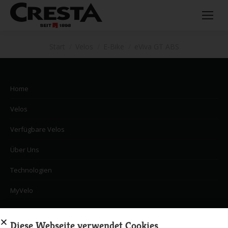
Sie befinden sich hier:
Start
Velos
E-Bike
eViva GT ABS
Home
Velos
Verfügbare Velos
Über Uns
Technologien
MyVelo
Händler
Diese Webseite verwendet Cookies