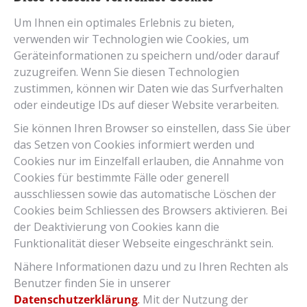
Datenschutzerklärung
Um Ihnen ein optimales Erlebnis zu bieten,
verwenden wir Technologien wie Cookies, um
Downloads
Geräteinformationen zu speichern und/oder darauf
Bosch Anleitungen
zuzugreifen. Wenn Sie diesen Technologien
Hyena Anleitungen
zustimmen, können wir Daten wie das Surfverhalten
FAZUA Quick Guide
oder eindeutige IDs auf dieser Website verarbeiten.
Shimano Steps System
Enviolo Benutzerhandbuch
Sie können Ihren Browser so einstellen, dass Sie über
Rahmengeometrien
das Setzen von Cookies informiert werden und
Bedienung & Garantie
Cookies nur im Einzelfall erlauben, die Annahme von
Prüfempfehlung Gabelschaft
Anleitungen Zubehör
Cookies für bestimmte Fälle oder generell
ausschliessen sowie das automatische Löschen der
Cookies beim Schliessen des Browsers aktivieren. Bei
Zubehör für's neue Velo
der Deaktivierung von Cookies kann die
Funktionalität dieser Webseite eingeschränkt sein.
Schlösser
Helme & Protektoren
Pannen- & Reparatursets
Beleuchtung von Supernova
Handschuhe
Körbe & Taschen
(z.B.
Nähere Informationen dazu und zu Ihren Rechten als
von Brooks)
Benutzer finden Sie in unserer
Datenschutzerklärung
.
Mit der Nutzung der
z.B. von