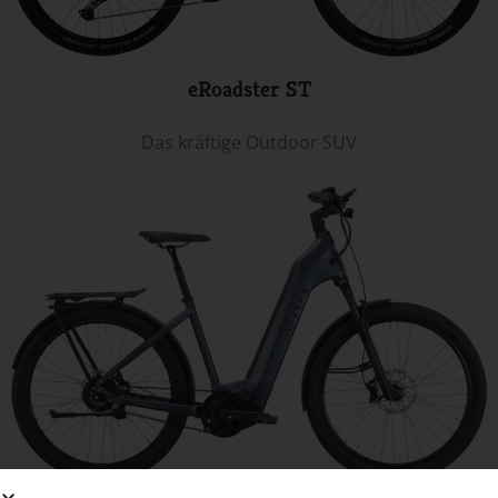
eRoadster ST
Das kräftige Outdoor SUV