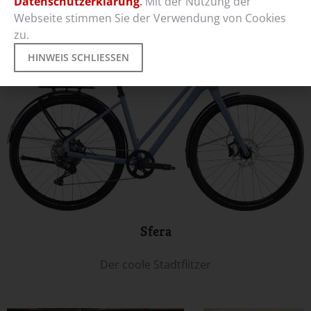
Datenschutzerklärung
.
Mit der Nutzung der
Webseite stimmen Sie der Verwendung von Cookies
zu.
HINWEIS SCHLIESSEN
Sfera
Der coole Stadtflitzer