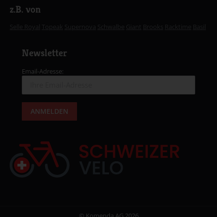
z.B. von
Selle Royal
Topeak
Supernova
Schwalbe
Giant
Brooks
Racktime
Basil
Newsletter
Email-Adresse:
© Komenda AG 2026