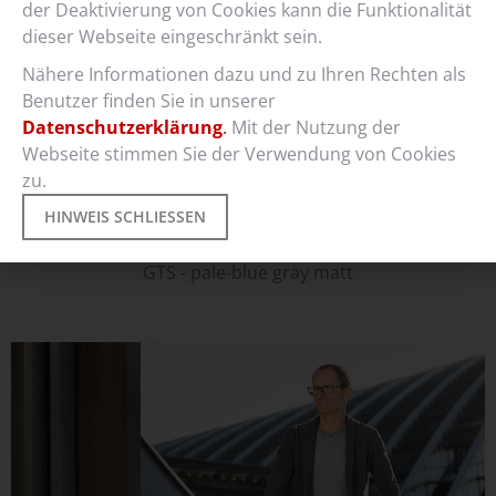
der Deaktivierung von Cookies kann die Funktionalität
dieser Webseite eingeschränkt sein.
Nähere Informationen dazu und zu Ihren Rechten als
Benutzer finden Sie in unserer
Datenschutzerklärung
.
Mit der Nutzung der
Webseite stimmen Sie der Verwendung von Cookies
zu.
HINWEIS SCHLIESSEN
eEterna
GTS - pale-blue gray matt