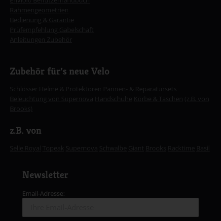
Rahmengeometrien
Bedienung & Garantie
Prüfempfehlung Gabelschaft
Anleitungen Zubehör
Zubehör für's neue Velo
Schlösser
Helme & Protektoren
Pannen- & Reparatursets
Beleuchtung von Supernova
Handschuhe
Körbe & Taschen
(z.B. von
Brooks)
z.B. von
Selle Royal
Topeak
Supernova
Schwalbe
Giant
Brooks
Racktime
Basil
Newsletter
Email-Adresse: