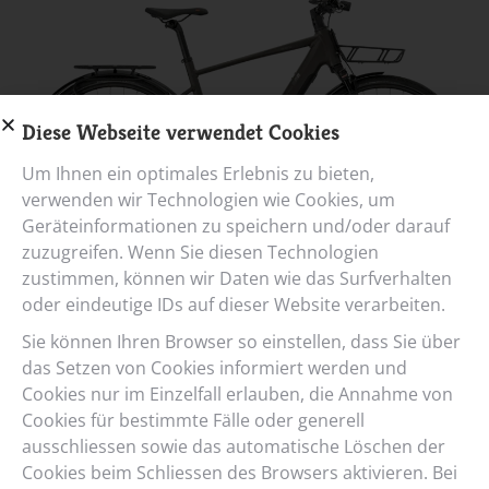
Diese Webseite verwendet Cookies
Um Ihnen ein optimales Erlebnis zu bieten,
verwenden wir Technologien wie Cookies, um
Geräteinformationen zu speichern und/oder darauf
zuzugreifen. Wenn Sie diesen Technologien
zustimmen, können wir Daten wie das Surfverhalten
eEterna
oder eindeutige IDs auf dieser Website verarbeiten.
GTS - pepper-brown matt
Sie können Ihren Browser so einstellen, dass Sie über
das Setzen von Cookies informiert werden und
Cookies nur im Einzelfall erlauben, die Annahme von
Cookies für bestimmte Fälle oder generell
ausschliessen sowie das automatische Löschen der
Cookies beim Schliessen des Browsers aktivieren. Bei