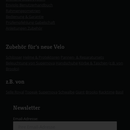
Enviolo Benutzerhandbuch
Rahmengeometrien
Bedienung & Garantie
Prüfempfehlung Gabelschaft
Anleitungen Zubehör
Zubehör für's neue Velo
Schlösser
Helme & Protektoren
Pannen- & Reparatursets
Beleuchtung von Supernova
Handschuhe
Körbe & Taschen
(z.B. von
Brooks)
z.B. von
Selle Royal
Topeak
Supernova
Schwalbe
Giant
Brooks
Racktime
Basil
Newsletter
Email-Adresse: