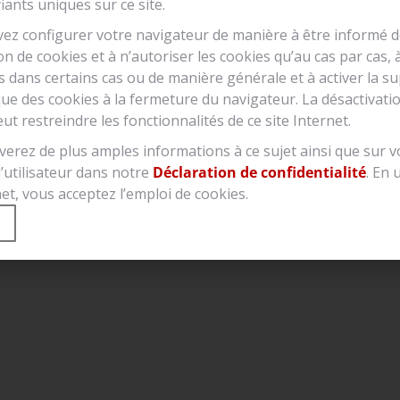
fiants uniques sur ce site.
loi accessoires
ez configurer votre navigateur de manière à être informé 
tion de cookies et à n’autoriser les cookies qu’au cas par cas, 
s dans certains cas ou de manière générale et à activer la s
ue des cookies à la fermeture du navigateur. La désactivati
ut restreindre les fonctionnalités de ce site Internet.
erez de plus amples informations à ce sujet ainsi que sur v
© Komenda AG 2026
Contact / Mentions légale
’utilisateur dans notre
Déclaration de confidentialité
. En 
net, vous acceptez l’emploi de cookies.