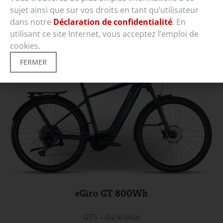
sujet ainsi que sur vos droits en tant qu’utilisateur
Gor - stone-grey
dans notre
Déclaration de confidentialité
. En
Configurer maintenant
utilisant ce site Internet, vous acceptez l’emploi de
cookies.
FERMER
eGiro GT 800Wh
GTS - dark-blue