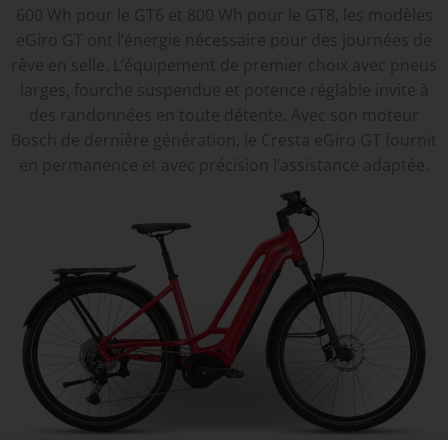
600 Wh pour le GT6 et 800 Wh pour le GT8, les modèles
eGiro GT ont l’énergie nécessaire pour des journées de
rêve en selle. L’équipement de premier choix avec pneus
larges, fourche suspendue et potence réglable invite à
des randonnées en toute détente. Avec son moteur
Bosch de dernière génération, le Cresta eGiro GT fournit
en permanence et avec précision l’assistance adaptée.