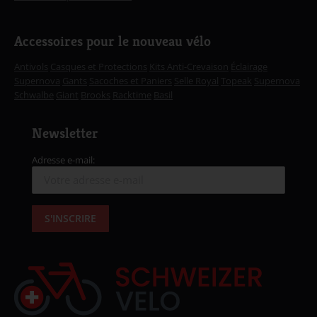
Accessoires pour le nouveau vélo
Antivols
Casques et Protections
Kits Anti-Crevaison
Éclairage
Supernova
Gants
Sacoches et Paniers
Selle Royal
Topeak
Supernova
Schwalbe
Giant
Brooks
Racktime
Basil
Newsletter
Adresse e-mail: