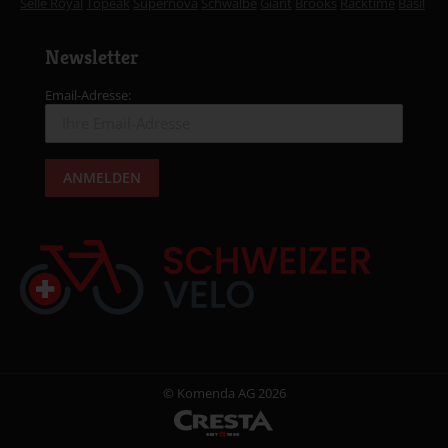
Selle Royal
Topeak
Supernova
Schwalbe
Giant
Brooks
Racktime
Basil
Newsletter
Email-Adresse:
© Komenda AG 2026